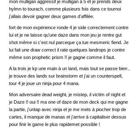
mon mulligan aggressif je mulligan à 5 et je prends deux
hylmn to tourach. comme plusieurs fois dans ce tournoi
j'allais devoir gagner deux games d'affilée.
fort de mon expérience ronde 4 je side correctement contre
lui et je ne laisse qu'une daze dans mon jeu je rentre gut
shot même si c'est nul parceque ça tue mesmeric fiend. Je
lui fait une draw correct il rate quelques landrops je contre
même son prophetic prism !! je gagne comme il faut.
A la trois je kp une main à un land, mais tout se passe bien ,
je trouve des lands sur brainstorm et j'ai un counterspell,
tour 4 je joue un ninja pour 4 mana.
Mon adversaire dead weight, je mistep, il victim of night et
je Daze !! oui !! ma one of daze de mon deck qui me gagne
la partie, j'untap avec ninja et je me mets à piocher trop de
cartes, il manque de manas et j'arrive à capitaliser dessus
pour finir le game le plus rapidemet possible !