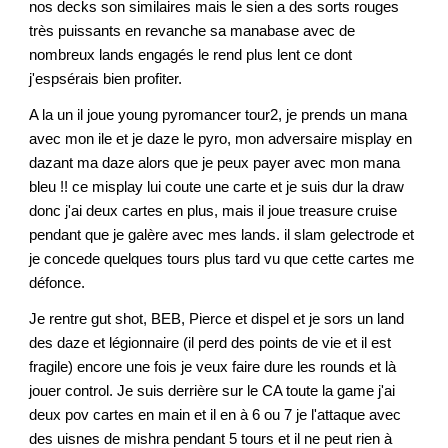
nos decks son similaires mais le sien a des sorts rouges
très puissants en revanche sa manabase avec de
nombreux lands engagés le rend plus lent ce dont
j'espsérais bien profiter.
A la un il joue young pyromancer tour2, je prends un mana
avec mon ile et je daze le pyro, mon adversaire misplay en
dazant ma daze alors que je peux payer avec mon mana
bleu !! ce misplay lui coute une carte et je suis dur la draw
donc j'ai deux cartes en plus, mais il joue treasure cruise
pendant que je galère avec mes lands. il slam gelectrode et
je concede quelques tours plus tard vu que cette cartes me
défonce.
Je rentre gut shot, BEB, Pierce et dispel et je sors un land
des daze et légionnaire (il perd des points de vie et il est
fragile) encore une fois je veux faire dure les rounds et là
jouer control. Je suis derrière sur le CA toute la game j'ai
deux pov cartes en main et il en à 6 ou 7 je l'attaque avec
des uisnes de mishra pendant 5 tours et il ne peut rien à