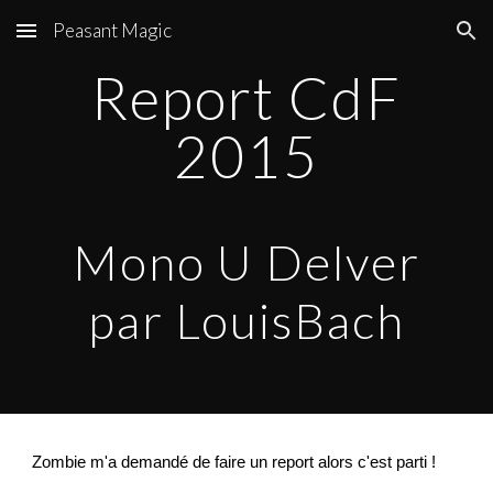
Peasant Magic
Skip to main content
Skip to navigation
Report CdF
2015
Mono U Delver
par LouisBach
Zombie m'a demandé de faire un report alors c'est parti !