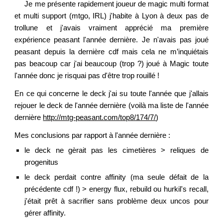
J
e me présente rapidement joueur de magic multi format
et multi support (mtgo, IRL) j'habite à Lyon à deux pas de
trollune et j'avais vraiment apprécié ma première
expérience peasant l'année dernière.
J
e n'avais pas joué
peasant depuis la dernière cdf mais cela ne m’inquiétais
pas beacoup car j'ai beaucoup (trop ?) joué à Magic toute
l'année donc je risquai pas d'être trop rouillé !
En ce qui concerne le deck j'ai su toute l'année que j'allais
rejouer le deck de l'année dernière (voilà ma liste de l'année
dernière
http://mtg-peasant.com/top8/174/7/
)
Mes conclusions par rapport à l'année dernière :
le deck ne gèrait pas les cimetières > reliques de
progenitus
le deck perdait contre affinity (ma seule défait de la
précédente cdf !) > energy flux, rebuild ou hurkil's recall,
j'était prêt à sacrifier sans problème deux uncos pour
gérer affinity.