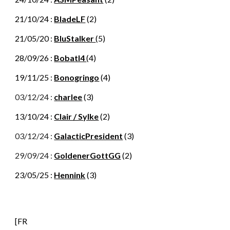
21/10/24 :
BladeLF
(2)
21/05/20 :
BluStalker
(5)
28/09/26 :
Bobatl4
(4)
19/11/25 :
Bonogringo
(4)
0
3/12/24 :
charlee
(
3
)
13/10/24 :
Clair / Sylke
(2)
0
3/1
2
/24 :
Galact
icPresident
(
3
)
29/09/24 :
GoldenerGottGG
(2)
23/05/25 :
Hennink
(
3
)
[FR