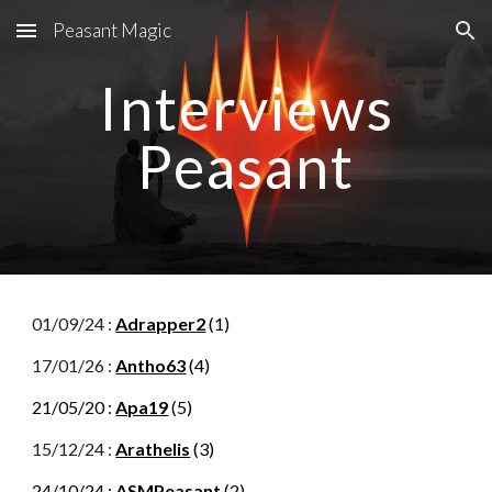
Peasant Magic
Skip to main content
Skip to navigation
Interviews
Peasant
01/09/24 :
Adrapper2
(1)
17/
01
/2
6
:
Antho63
(
4
)
21/05/20 :
Apa19
(5)
15
/12/24 :
Arathelis
(
3
)
2
4
/10/24 :
ASMPeasant
(2)