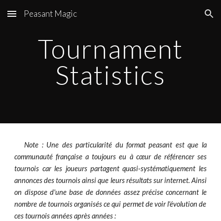
Peasant Magic
Skip to main content
Skip to navigation
Tournament
Statistics
Note :
Une des particularité du format peasant est que
la
communauté française a toujours eu à cœur de
référenc
er ses
tournois
car les joueurs partagent quasi-systématiquement les
annonces des tournois ainsi que leurs résultats sur internet. Ainsi
on dispose d'une base de données assez précise concernant le
nombre de tournois organisés ce qui permet de voir l'évolution de
ces tournois années après années
: