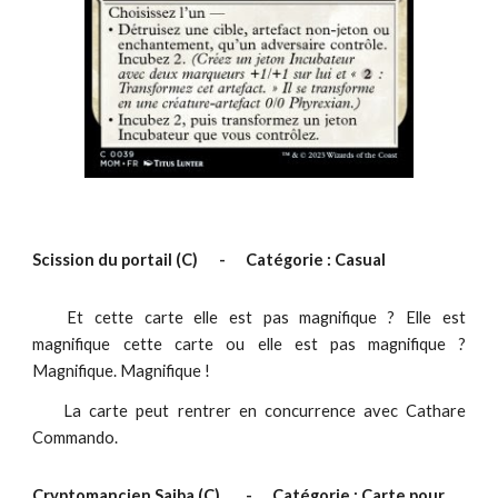
Scission du portail
(C)
-
Catégorie : Casual
Et cette carte
elle
est pas magnifique ?
E
lle est
magnifique ce
tte carte
o
u
elle
est pas magnifique ?
Magnifique. Magnifique !
La carte peut rentrer en concurrence avec Cathare
Commando.
Cryptomancien Saiba
(C)
-
Catégorie : Carte pour