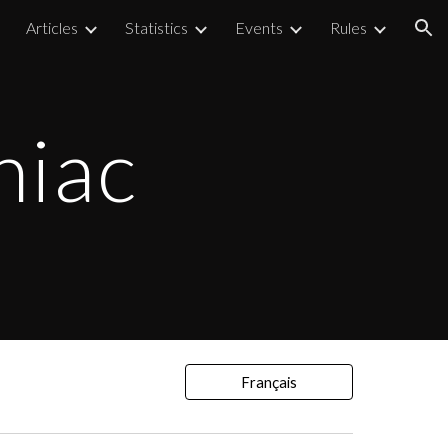
Articles
Statistics
Events
Rules
ion
niac
Français