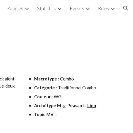
Articles
Statistics
Events
Rules
ion
ck aient
Macrotype
:
Combo
que deux
Catégorie
: Traditionnal Combo
Couleur
: WG
Archétype Mtg-Peasant :
Lien
Topic MV
: