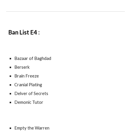
Ban List E
4
:
Bazaar of Baghdad
Berserk
Brain Freeze
Cranial Plating
Delver of Secrets
Demonic Tutor
Empty the Warren