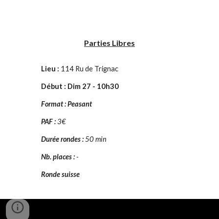
Parties Libres
Lieu :
114 Ru de Trignac
Début :
Dim
2
7
- 10h30
F
ormat : Peasant
PAF :
3
€
Durée rondes :
50 min
Nb. places :
-
Ronde suisse