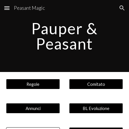
Peasant Magic
Skip to main content
Skip to navigation
Pauper &
Peasant
Regole
Comitato
Annunci
BL Evoluzione